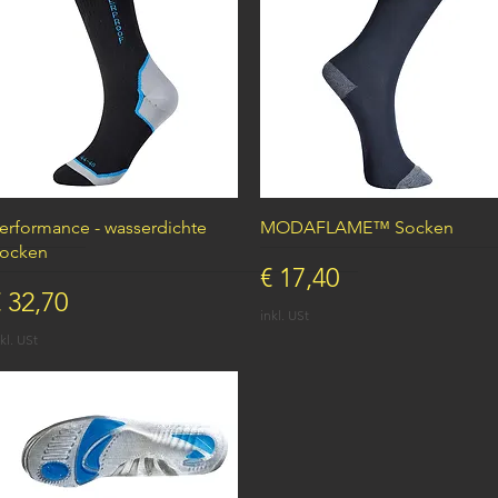
Schnellansicht
Schnellansicht
erformance - wasserdichte
MODAFLAME™ Socken
ocken
Preis
€ 17,40
reis
 32,70
inkl. USt
kl. USt