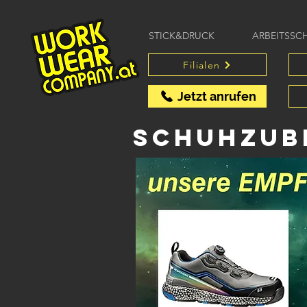
STICK&DRUCK
ARBEITSSC
Filialen
Jetzt anrufen
Schuhzub