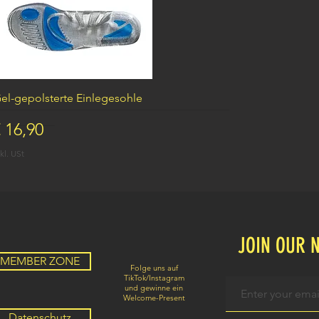
Schnellansicht
el-gepolsterte Einlegesohle
reis
 16,90
kl. USt
JOIN OUR 
MEMBER ZONE
Folge uns auf
TikTok/Instagram
und gewinne ein
Welcome-Present
Datenschutz