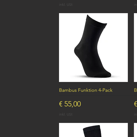
inkl. USt
in
Schnellansicht
Bambus Funktion 4-Pack
B
Preis
P
€ 55,00
€
inkl. USt
in