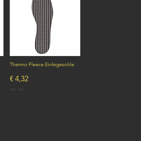
Schnellansicht
Thermo Fleece Einlegesohle
Preis
€ 4,32
inkl. USt