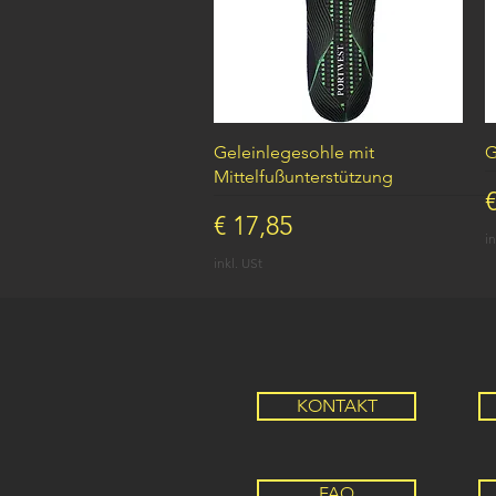
Schnellansicht
Geleinlegesohle mit
G
Mittelfußunterstützung
P
€
Preis
€ 17,85
in
inkl. USt
KONTAKT
FAQ