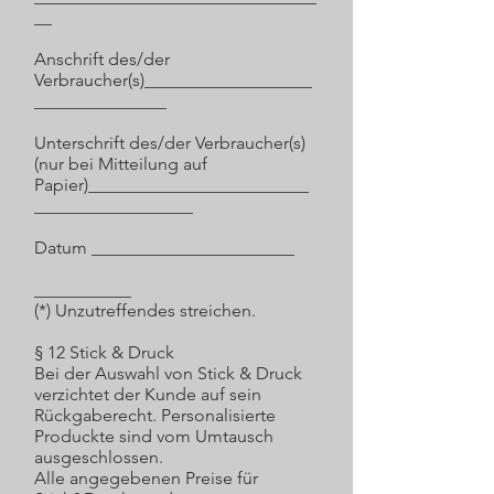
__
Anschrift des/der
Verbraucher(s)___________________
_______________
Unterschrift des/der Verbraucher(s)
(nur bei Mitteilung auf
Papier)_________________________
__________________
Datum _______________________
___________
(*) Unzutreffendes streichen.
§ 12 Stick & Druck
Bei der Auswahl von Stick & Druck
verzichtet der Kunde auf sein
Rückgaberecht. Personalisierte
Produckte sind vom Umtausch
ausgeschlossen.
Alle angegebenen Preise für