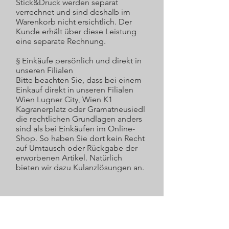
Stick&Druck werden separat
verrechnet und sind deshalb im
Warenkorb nicht ersichtlich. Der
Kunde erhält über diese Leistung
eine separate Rechnung.
§ Einkäufe persönlich und direkt in
unseren Filialen
Bitte beachten Sie, dass bei einem
Einkauf direkt in unseren Filialen
Wien Lugner City, Wien K1
Kagranerplatz oder Gramatneusiedl
die rechtlichen Grundlagen anders
sind als bei Einkäufen im Online-
Shop. So haben Sie dort kein Recht
auf Umtausch oder Rückgabe der
erworbenen Artikel. Natürlich
bieten wir dazu Kulanzlösungen an.