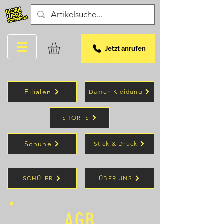
Jetzt anrufen
Filialen
Damen Kleidung
SHORTS
Schuhe
Stick & Druck
SCHÜLER
ÜBER UNS
AGB