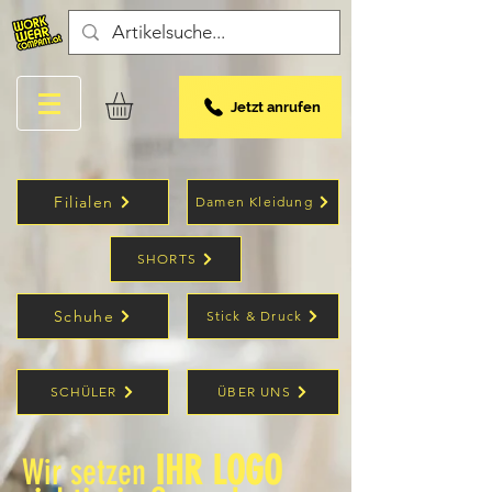
Jetzt anrufen
Filialen
Damen Kleidung
SHORTS
Schuhe
Stick & Druck
SCHÜLER
ÜBER UNS
IHR LOGO
Wir setzen