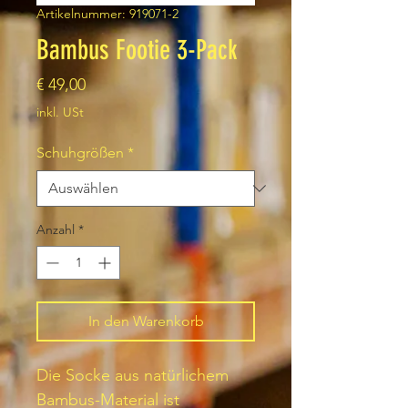
Artikelnummer: 919071-2
Bambus Footie 3-Pack
Preis
€ 49,00
inkl. USt
Schuhgrößen
*
Anzahl
*
In den Warenkorb
Die Socke aus natürlichem
Bambus-Material ist