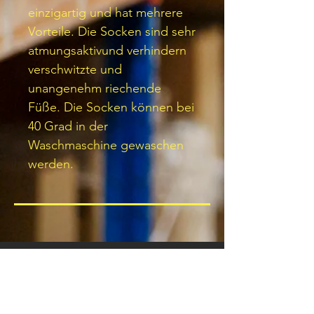
einzigartig und hat mehrere
Vorteile. Die Socken sind sehr
atmungsaktivund verhindern
verschwitzte und
unangenehm riechende
Füße. Die Socken können bei
40 Grad in der
Waschmaschine gewaschen
werden.
JOIN OUR NEWSLETTER