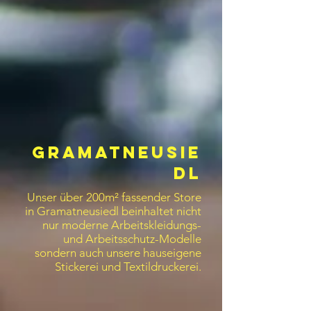
Gramatneusie
dl
Unser über 200m² fassender Store
in Gramatneusiedl beinhaltet nicht
nur moderne Arbeitskleidungs-
und Arbeitsschutz-Modelle
sondern auch unsere hauseigene
Stickerei und Textildruckerei.