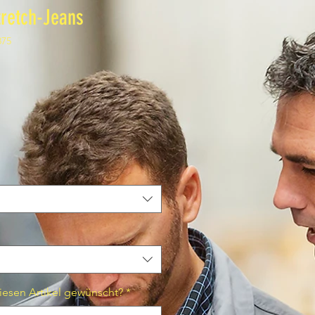
retch-Jeans
875
iesen Artikel gewünscht?
*