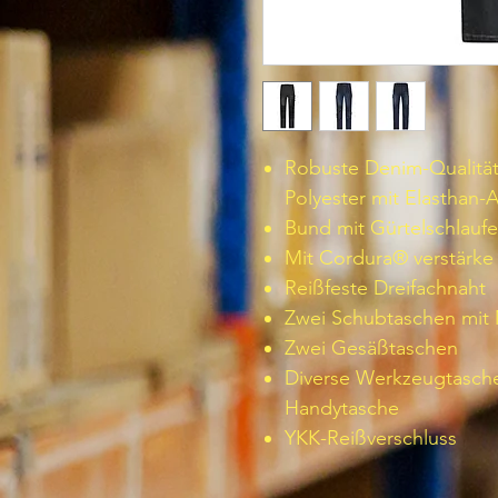
Robuste Denim-Qualität
Polyester mit Elasthan-
Bund mit Gürtelschlauf
Mit Cordura® verstärke
Reißfeste Dreifachnaht
Zwei Schubtaschen mit
Zwei Gesäßtaschen
Diverse Werkzeugtaschen
Handytasche
YKK-Reißverschluss