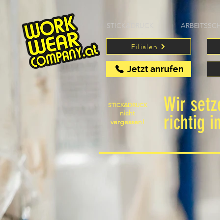
STICK&DRUCK
ARBEITSSC
Filialen
Jetzt anrufen
Wir set
STICK&DRUCK
nicht
richtig i
vergessen!