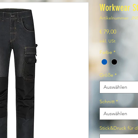
Workwear St
Artikelnummer: JN
Preis
€ 79,00
inkl. USt
Farbe
*
Größe
*
Auswählen
Schnitt
*
Auswählen
Stick&Druck für d