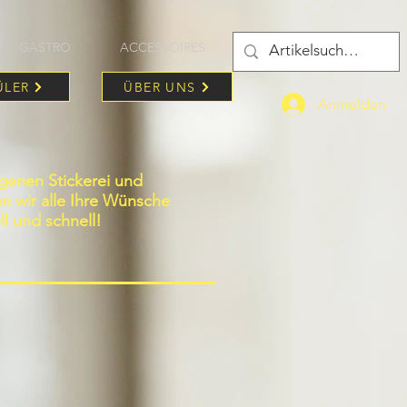
GASTRO
ACCESSOIRES
ÜLER
ÜBER UNS
Anmelden
igenen Stickerei und
len wir alle Ihre Wünsche
ll und schnell!