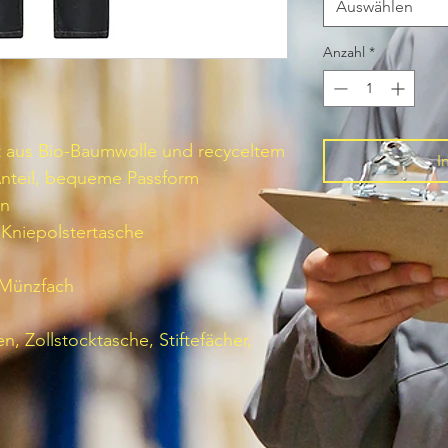
Auswählen
Anzahl
*
 aus Bio-Baumwolle und recyceltem
I
Anteil, bequeme Passform
en
 Kniepolstertasche
 Münzfach
, Zollstocktasche, Stiftefächer,