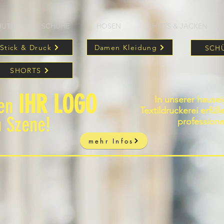
HUTZ
SCHUHE
HOSEN
SHIRTS & JACKEN
Stick & Druck
Damen Kleidung
SCH
SHORTS
IHR LOGO
In unserer hause
zen
Textildruckerei erfül
n Szene!
professione
mehr Infos