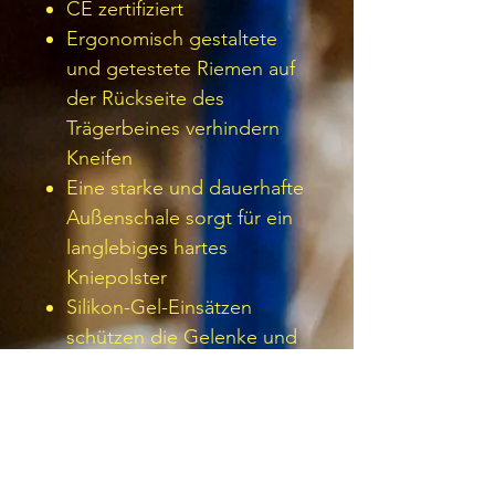
CE zertifiziert
Ergonomisch gestaltete
und getestete Riemen auf
der Rückseite des
Trägerbeines verhindern
Kneifen
Eine starke und dauerhafte
Außenschale sorgt für ein
langlebiges hartes
Kniepolster
Silikon-Gel-Einsätzen
schützen die Gelenke und
sorgen für einen hohen
Tragekomfort