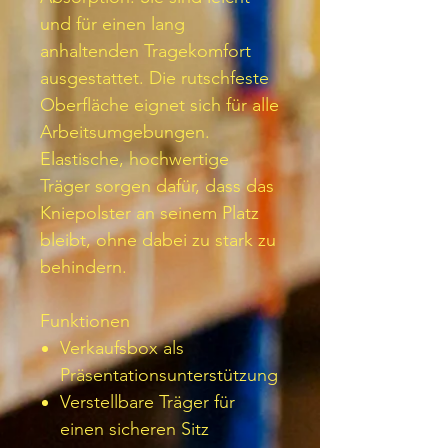
und für einen lang
anhaltenden Tragekomfort
ausgestattet. Die rutschfeste
Oberfläche eignet sich für alle
Arbeitsumgebungen.
Elastische, hochwertige
Träger sorgen dafür, dass das
Kniepolster an seinem Platz
bleibt, ohne dabei zu stark zu
behindern.
Funktionen
Verkaufsbox als
Präsentationsunterstützung
Verstellbare Träger für
einen sicheren Sitz