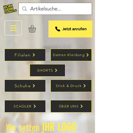
Jetzt anrufen
Filialen
Damen Kleidung
SHORTS
Schuhe
Stick & Druck
SCHÜLER
ÜBER UNS
IHR LOGO
Wir setzen