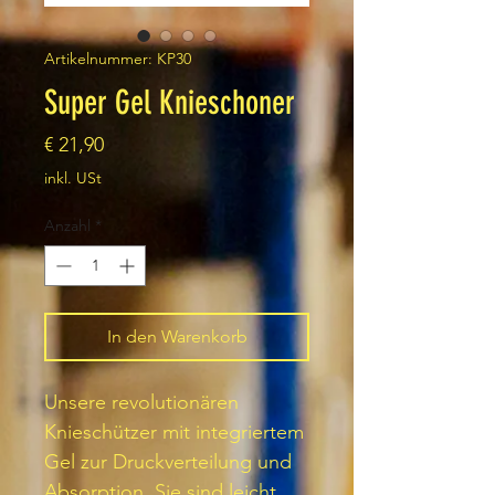
Artikelnummer: KP30
Super Gel Knieschoner
Preis
€ 21,90
inkl. USt
Anzahl
*
In den Warenkorb
Unsere revolutionären
Knieschützer mit integriertem
Gel zur Druckverteilung und
Absorption. Sie sind leicht