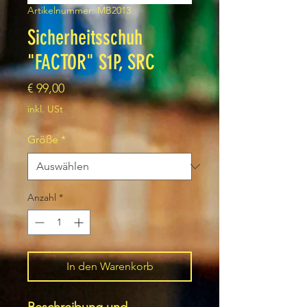
Artikelnummer: MB2013
Sicherheitsschuh
"FACTOR" S1P, SRC
Preis
€ 99,00
inkl. USt
Größe
*
Anzahl
*
In den Warenkorb
Beschreibung und