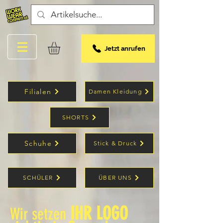
Jetzt anrufen
Filialen
Damen Kleidung
SHORTS
Schuhe
Stick & Druck
SCHÜLER
ÜBER UNS
IHR LOGO
Wir setzen