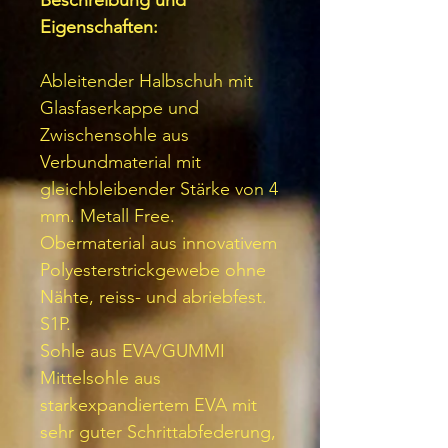
Eigenschaften:
Ableitender Halbschuh mit
Glasfaserkappe und
Zwischensohle aus
Verbundmaterial mit
gleichbleibender Stärke von 4
mm. Metall Free.
Obermaterial aus innovativem
Polyesterstrickgewebe ohne
Nähte, reiss- und abriebfest.
S1P.
Sohle aus EVA/GUMMI
Mittelsohle aus
starkexpandiertem EVA mit
sehr guter Schrittabfederung,