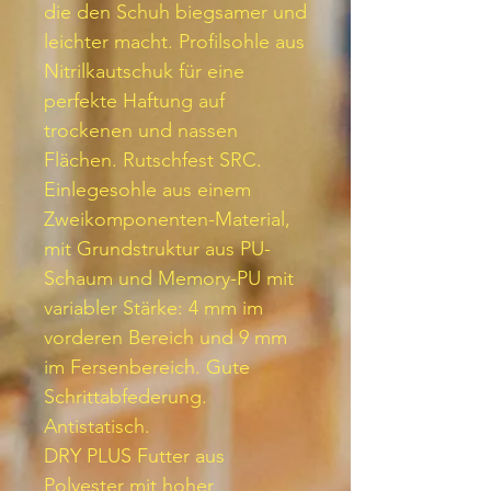
die den Schuh biegsamer und
leichter macht. Profilsohle aus
Nitrilkautschuk für eine
perfekte Haftung auf
trockenen und nassen
Flächen. Rutschfest SRC.
Einlegesohle aus einem
Zweikomponenten-Material,
mit Grundstruktur aus PU-
Schaum und Memory-PU mit
variabler Stärke: 4 mm im
vorderen Bereich und 9 mm
im Fersenbereich. Gute
Schrittabfederung.
Antistatisch.
DRY PLUS Futter aus
Polyester mit hoher