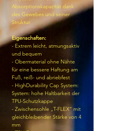
Absorptionskapazität dank
des Gewebes und seiner
Struktur.
Eigenschaften:
- Extrem leicht, atmungsaktiv
und bequem
- Obermaterial ohne Nähte
für eine bessere Haftung am
Fuß, reiß- und abriebfest
- HighDurability Cap System:
System: hohe Haltbarkeit der
TPU-Schutzkappe
- Zwischensohle „T-FLEX“ mit
gleichbleibender Stärke von 4
mm