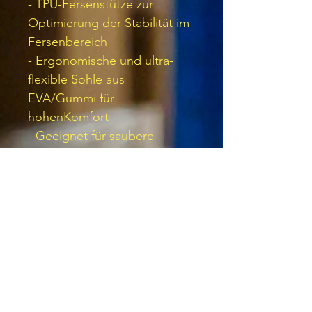
- TPU-Fersenstütze zur
Optimierung der Stabilität im
Fersenbereich
- Ergonomische und ultra-
flexible Sohle aus
EVA/Gummi für
hohenKomfort
- Geeignet für saubere
Umgebungen mit Böden mit
geringen Unebenheiten
Das Produkt wurde entwickelt
und gefertigt, um der
Verordnung (EU) 2016/425
und späteren Änderungen zu
entsprechen.