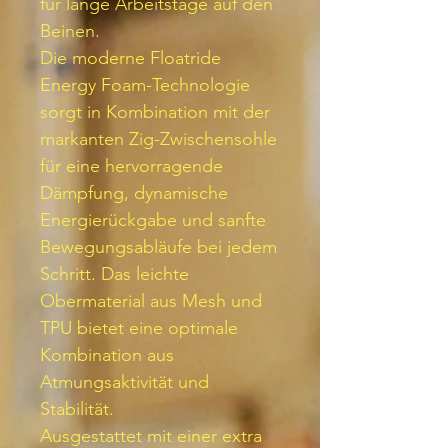
für lange Arbeitstage auf den
Beinen.
Die moderne Floatride
Energy Foam-Technologie
sorgt in Kombination mit der
markanten Zig-Zwischensohle
für eine hervorragende
Dämpfung, dynamische
Energie­rückgabe und sanfte
Bewegungsabläufe bei jedem
Schritt. Das leichte
Obermaterial aus Mesh und
TPU bietet eine optimale
Kombination aus
Atmungsaktivität und
Stabilität.
Ausgestattet mit einer extra