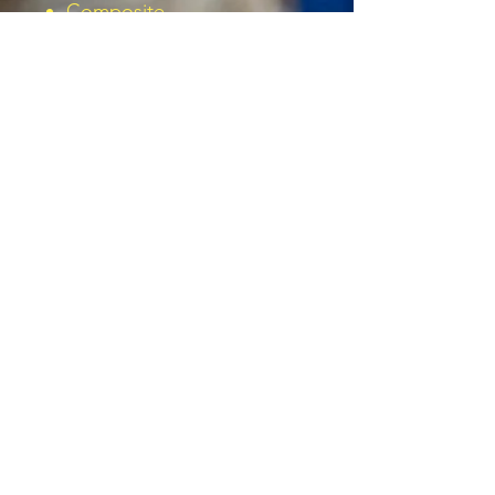
Composite-
Zehenschutzkappe
Extra breite Zehenbox für
mehr Komfort
Obermaterial aus Mesh
und TPU
Floatride Energy Foam für
optimale Dämpfung und
Energierückgabe
Herausnehmbares
Memory-Foam-Fußbett
Feuchtigkeitsableitendes
Innenfutter
Rutschhemmende
Gummisohle
100 % metallfrei
ESD geeignet (Dual