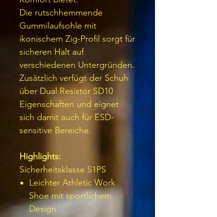
Die rutschhemmende
Gummilaufsohle mit
ikonischem Zig-Profil sorgt für
sicheren Halt auf
verschiedenen Untergründen.
Zusätzlich verfügt der Schuh
über Dual Resistor SD10
Eigenschaften und eignet
sich damit auch für ESD-
sensitive Bereiche.
Highlights:
Sicherheitsklasse S1PS
Leichter Athletic Work
Shoe mit sportlichem
Design