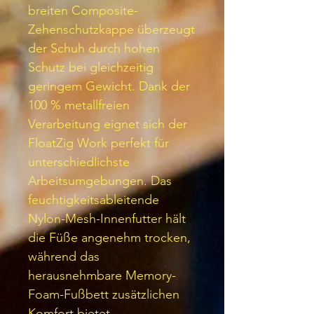
breiten Composite-
Zehenschutzkappe überzeugt
der Schuh durch hohen
Schutz bei gleichzeitig
geringem Gewicht. Dank der
100 % metallfreien
Verarbeitung eignet sich der
FloatZig Work perfekt für
unterschiedlichste
Arbeitsumgebungen. Das
feuchtigkeitsableitende
Nylon-Mesh-Innenfutter hält
die Füße angenehm trocken,
während das
herausnehmbare Memory-
Foam-Fußbett zusätzlichen
Komfort bietet.