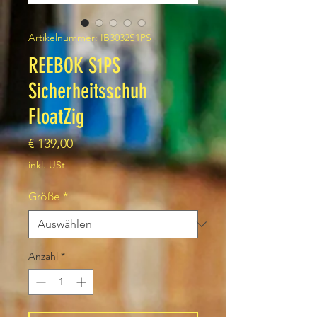
Artikelnummer: IB3032S1PS
REEBOK S1PS
Sicherheitsschuh
FloatZig
Preis
€ 139,00
inkl. USt
Größe
*
Anzahl
*