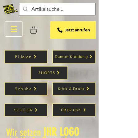
Jetzt anrufen
Filialen
Damen Kleidung
SHORTS
Schuhe
Stick & Druck
SCHÜLER
ÜBER UNS
IHR LOGO
Wir setzen