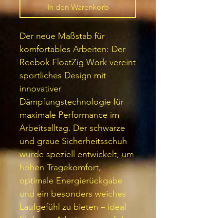
In den Warenkorb
Der neue Maßstab für
komfortables Arbeiten: Der
Reebok FloatZig Work vereint
sportliches Design mit
innovativer
Dämpfungstechnologie für
maximale Performance im
Arbeitsalltag. Der schwarze
und graue Sicherheitsschuh
wurde speziell entwickelt, um
hohen Tragekomfort,
optimale Energierückgabe
und ein besonders weiches
Laufgefühl zu bieten – ideal