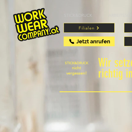
STICK&DRUCK
ARBEITSSC
Filialen
Jetzt anrufen
Wir set
STICK&DRUCK
nicht
richtig i
vergessen!