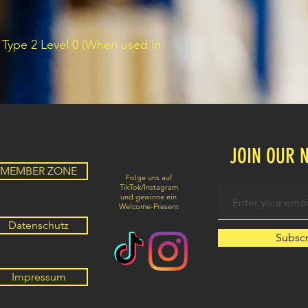
Type 2 Level 0 (When used in
JOIN OUR 
MEMBER ZONE
Folge uns auf
TikTok/Instagram
und gewinne ein
Welcome-Present
Datenschutz
Subsc
Impressum