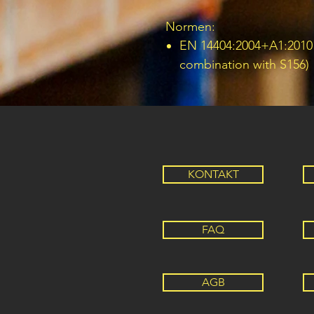
Normen:
EN 14404:2004+A1:2010 
combination with S156)
KONTAKT
FAQ
AGB