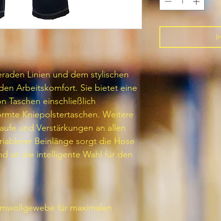
I
raden Linien und dem stylischen
den Arbeitskomfort. Sie bietet eine
n Taschen einschließlich
rmte Kniepolstertaschen. Weitere
aufe und Verstärkungen an allen
riablerer Beinlänge sorgt die Hose
d ist die intelligente Wahl für den
aumwollgewebe für maximalen