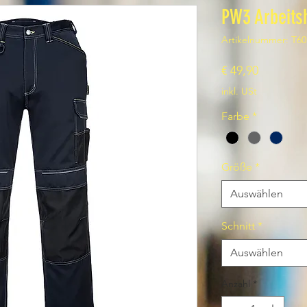
PW3 Arbeits
Artikelnummer: T60
Preis
€ 49,90
inkl. USt
Farbe
*
Größe
*
Auswählen
Schnitt
*
Auswählen
Anzahl
*