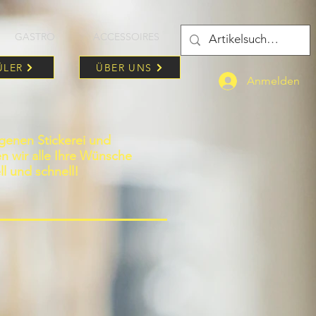
GASTRO
ACCESSOIRES
ÜLER
ÜBER UNS
Anmelden
igenen Stickerei und
len wir alle Ihre Wünsche
ll und schnell!