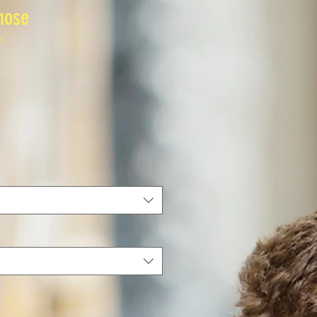
hose
1