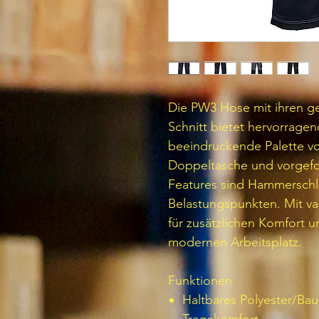
Die PW3 Hose mit ihren ge
Schnitt bietet hervorragen
beeindruckende Palette vo
Doppeltasche und vorgefo
Features sind Hammerschl
Belastungspunkten. Mit va
für zusätzlichen Komfort un
modernen Arbeitsplatz.
Funktionen
Haltbares Polyester/B