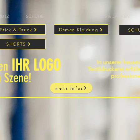
HUTZ
SCHUHE
HOSEN
SHIRTS & JACKEN
Stick & Druck
Damen Kleidung
SCH
SHORTS
IHR LOGO
In unserer hause
zen
Textildruckerei erfül
n Szene!
professione
mehr Infos