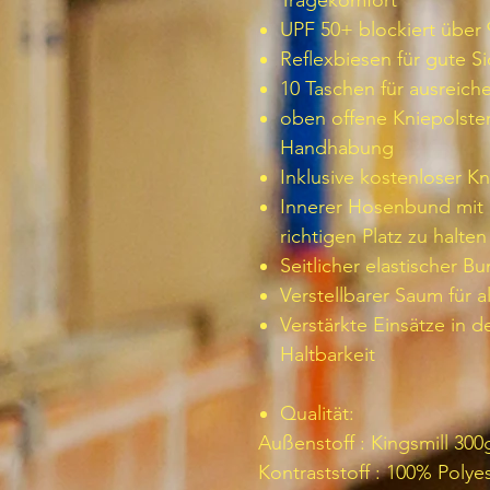
Tragekomfort
UPF 50+ blockiert über
Reflexbiesen für gute Si
10 Taschen für ausreic
oben offene Kniepolster
Handhabung
Inklusive kostenloser K
Innerer Hosenbund mit 
richtigen Platz zu halten
Seitlicher elastischer 
Verstellbarer Saum für a
Verstärkte Einsätze in 
Haltbarkeit
Qualität:
Außenstoff : Kingsmill 300
Kontraststoff : 100% Poly