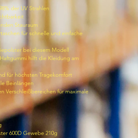
 98% der UV Strahlen
chtbarkeit
henden Stauraum
taschen für schnelle und einfache
niepolster bei diesem Modell
Haftgummi hilft die Kleidung am
Bund für höchsten Tragekomfort
lle Beinlängen
den Verschleißbereichen für maximale
g
ester 600D Gewebe 210g