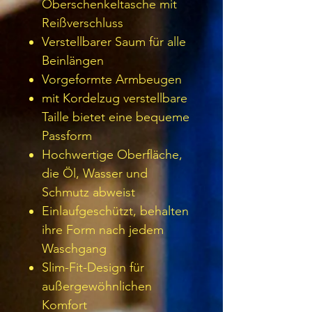
Oberschenkeltasche mit
Reißverschluss
Verstellbarer Saum für alle
Beinlängen
Vorgeformte Armbeugen
mit Kordelzug verstellbare
Taille bietet eine bequeme
Passform
Hochwertige Oberfläche,
die Öl, Wasser und
Schmutz abweist
Einlaufgeschützt, behalten
ihre Form nach jedem
Waschgang
Slim-Fit-Design für
außergewöhnlichen
Komfort