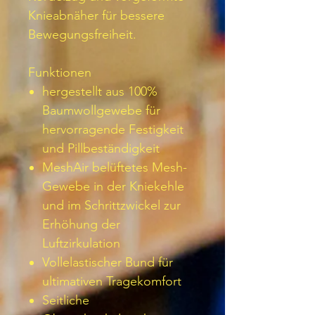
Knieabnäher für bessere
Bewegungsfreiheit.
Funktionen
hergestellt aus 100%
Baumwollgewebe für
hervorragende Festigkeit
und Pillbeständigkeit
MeshAir belüftetes Mesh-
Gewebe in der Kniekehle
und im Schrittzwickel zur
Erhöhung der
Luftzirkulation
Vollelastischer Bund für
ultimativen Tragekomfort
Seitliche