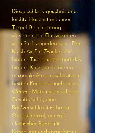
Diese schlank geschnittene,
leichte Hose ist mit einer
Texpel-Beschichtung
versehen, die Flüssigkeiten
vom Stoff abperlen lässt. Der
Mesh Air Pro Zwickel, das
hintere Taillenpaneel und das
hintere Kniepaneel bieten
maximale Atmungsaktivität in
heißen Küchenumgebungen.
Weitere Merkmale sind eine
Gesäßtasche, eine
Reißverschlusstasche am
Oberschenkel, ein voll
elastischer Bund mit
Kordelzug und vorgeformte