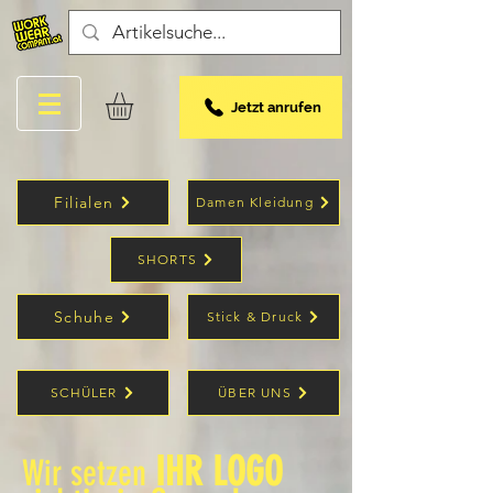
Jetzt anrufen
Filialen
Damen Kleidung
SHORTS
Schuhe
Stick & Druck
SCHÜLER
ÜBER UNS
IHR LOGO
Wir setzen