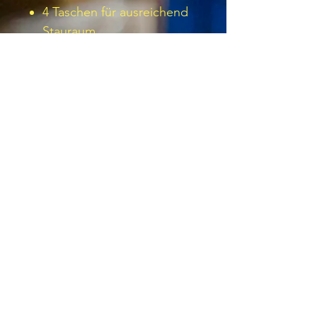
4 Taschen für ausreichend
Stauraum
Außenstoff :
Kingsmill Baumwolle mit
Texpel-Finish: 100%
Baumwolle 190g
Kontraststoff :
MeshAir Pro 100% Polyester
Netzstoff