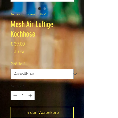
Artikelnummer: C072
Mesh Air Luftige
Kochhose
Preis
€ 39,00
inkl. USt
Größe
*
Anzahl
*
In den Warenkorb