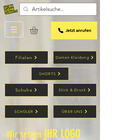
Jetzt anrufen
Filialen
Damen Kleidung
SHORTS
Schuhe
Stick & Druck
SCHÜLER
ÜBER UNS
IHR LOGO
Wir setzen