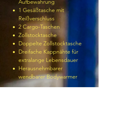
Aufbewahrung
1 Gesäßtasche mit
Reißverschluss
2 Cargo-Taschen
Zollstocktasche
Doppelte Zollstocktasche
Dreifache Kappnähte für
extralange Lebensdauer
Herausnehmbarer
wendbarer Bodywarmer
Außenstoff :
Titanmill Pro Stretch: 93%
Polyester, 7% Elasthan 270g
Kontraststoff :