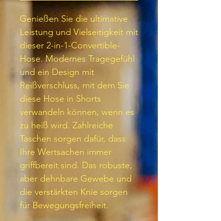
Genießen Sie die ultimative
Leistung und Vielseitigkeit mit
dieser 2-in-1-Convertible-
Hose. Modernes Tragegefühl
und ein Design mit
Reißverschluss, mit dem Sie
diese Hose in Shorts
verwandeln können, wenn es
zu heiß wird. Zahlreiche
Taschen sorgen dafür, dass
Ihre Wertsachen immer
griffbereit sind. Das robuste,
aber dehnbare Gewebe und
die verstärkten Knie sorgen
für Bewegungsfreiheit.