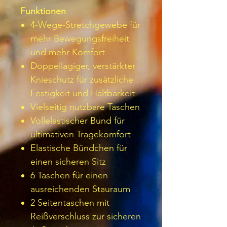
Funktionen
4-Wege-Stretchgewebe für
mehr Bewegungsfreiheit
und mehr Komfort
Doppellagiger, verstärkter
Knieschutz für zusätzliche
Festigkeit und Haltbarkeit
Vielseitig nutzbare Taschen
Vollelastischer Bund für
ultimativen Tragekomfort
Elastische Bündchen für
einen sicheren Sitz
6 Taschen für einen
ausreichenden Stauraum
2 Seitentaschen mit
Reißverschluss zur sicheren