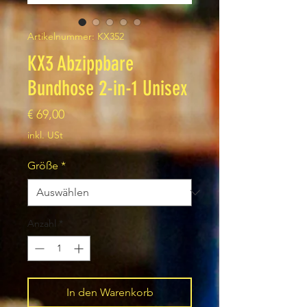
Artikelnummer: KX352
KX3 Abzippbare
Bundhose 2-in-1 Unisex
Preis
€ 69,00
inkl. USt
Größe
*
Anzahl
*
In den Warenkorb