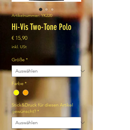
Artikelnummer: YK220
Hi-Vis Two-Tone Polo
Preis
€ 15,90
inkl. USt
Größe
*
Farbe
*
Stick&Druck für diesen Artikel
gewünscht?
*