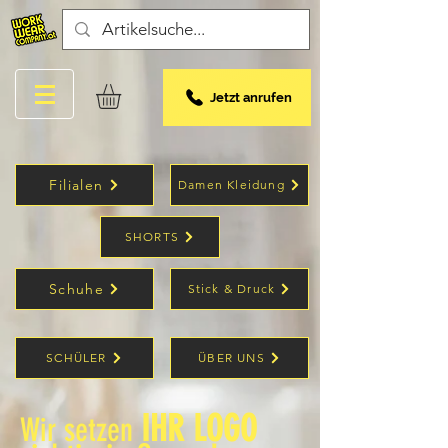
Jetzt anrufen
Filialen
Damen Kleidung
SHORTS
Schuhe
Stick & Druck
SCHÜLER
ÜBER UNS
IHR LOGO
Wir setzen