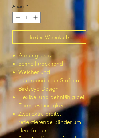
Anzahl
*
In den Warenkorb
Atmungsaktiv
Schnell trocknend
Weicher und
hautfreundlicher Stoff im
Birdseye-Design
Flexibel und dehnfähig bei
Formbeständigkeit
Zwei extra breite,
reflektierende Bänder um
den Körper