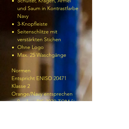
Schulter, Kragen, Ärmel
und Saum in Kontrastfarbe
Navy
3-Knopfleiste
Seitenschlitze mit
verstärkten Stichen
Ohne Logo
Max. 25 Waschgänge
Normen
Entspricht ENISO 20471
Klasse 2
Orange/Navy entsprechen
außerdem RIS-3279-TOM für
die Nutzung in der
Bahnindustrie