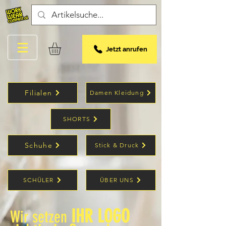
Jetzt anrufen
Filialen
Damen Kleidung
SHORTS
Schuhe
Stick & Druck
SCHÜLER
ÜBER UNS
IHR LOGO
Wir setzen