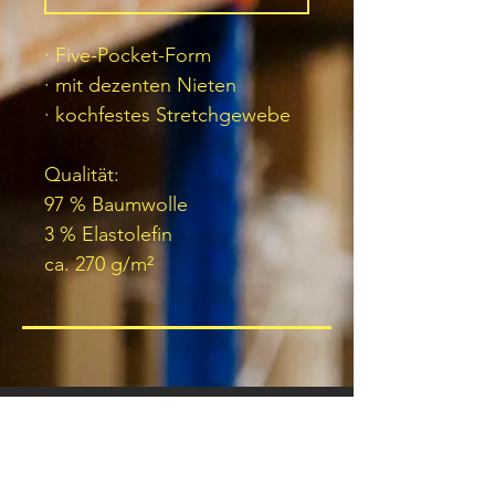
· Five-Pocket-Form
· mit dezenten Nieten
· kochfestes Stretchgewebe
Qualität:
97 % Baumwolle
3 % Elastolefin
ca. 270 g/m²
JOIN OUR NEWSLETTER