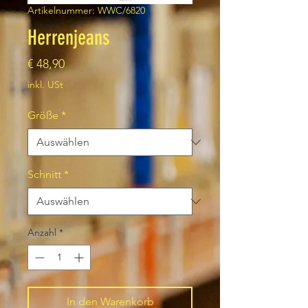
Artikelnummer: WWC/6820
Herrenjeans
Preis
€ 48,90
inkl. USt
Größe
*
Schnitt
*
Anzahl
*
In den Warenkorb