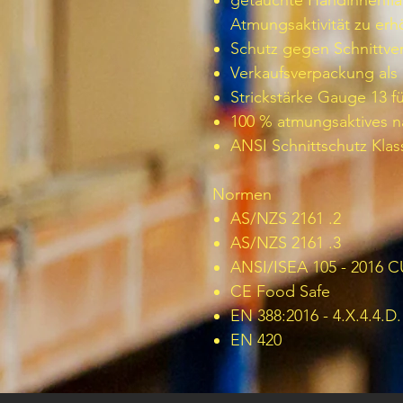
getauchte Handinnenflä
Atmungsaktivität zu er
Schutz gegen Schnittve
Verkaufsverpackung als 
Strickstärke Gauge 13 f
100 % atmungsaktives n
ANSI Schnittschutz Klas
Normen
AS/NZS 2161 .2
AS/NZS 2161 .3
ANSI/ISEA 105 - 2016 C
CE Food Safe
EN 388:2016 - 4.X.4.4.D.
EN 420