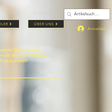
GASTRO
ACCESSOIRES
ÜLER
ÜBER UNS
Anmelden
igenen Stickerei und
len wir alle Ihre Wünsche
ll und schnell!