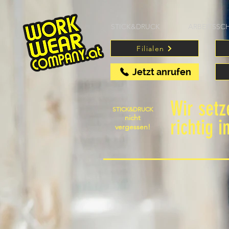
STICK&DRUCK
ARBEITSSC
Filialen
Jetzt anrufen
Wir set
STICK&DRUCK
nicht
richtig i
vergessen!