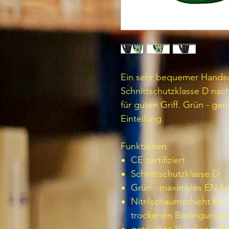
Ein sehr bequemer Handsc
Schnittschutzklasse D nac
für guten Griff. Grün - ge
Einteilung.
Funktionen
CE zertifiziert
Schnittschutzklasse D
Grün - maximales EN Sch
Nitrilschaumschicht für
trockenen Bedingunge