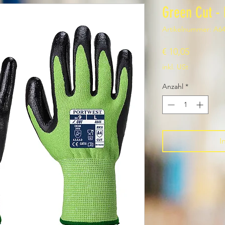
Green Cut - 
Artikelnummer: A6
Preis
€ 10,05
inkl. USt
Anzahl
*
I