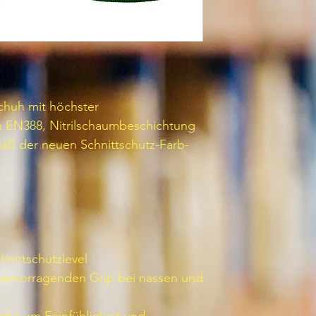
huh mit höchster
h EN388, Nitrilschaumbeschichtung
mäß der neuen Schnittschutz-Farb-
nittschutzlevel
 hervorragenden Grip bei nassen und
n