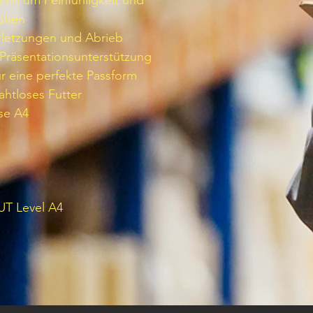
che um Feinfühligkeit und
höhen
rletzungen und Abrieb
Präsentationsunterstützung
ür eine perfekte Passform
ahtloses Futter
se A4
UT Level A4