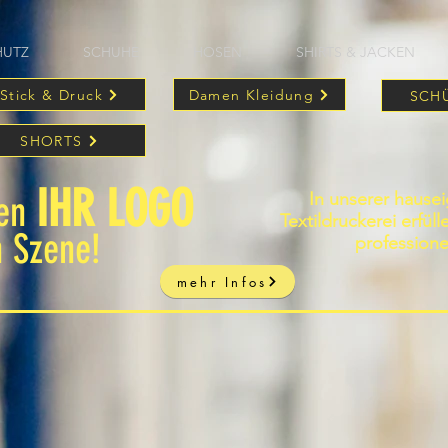
HUTZ
SCHUHE
HOSEN
SHIRTS & JACKEN
Stick & Druck
Damen Kleidung
SCH
SHORTS
IHR LOGO
In unserer hause
zen
Textildruckerei erfül
n Szene!
professione
mehr Infos