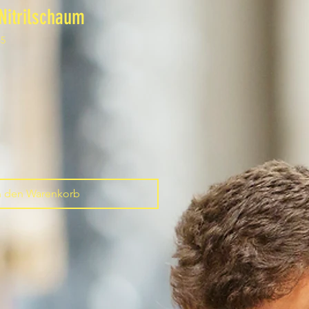
Nitrilschaum
45
n den Warenkorb