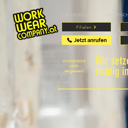
STICK&DRUCK
ARBEITSSC
Filialen
Jetzt anrufen
Wir set
STICK&DRUCK
nicht
richtig i
vergessen!