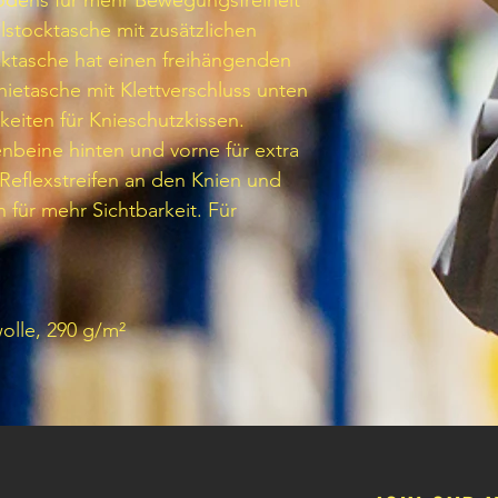
odens für mehr Bewegungsfreiheit
llstocktasche mit zusätzlichen
cktasche hat einen freihängenden
ietasche mit Klettverschluss unten
keiten für Knieschutzkissen.
nbeine hinten und vorne für extra
 Reflexstreifen an den Knien und
für mehr Sichtbarkeit. Für
olle, 290 g/m²