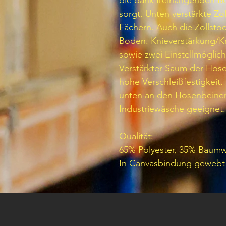
die dank freihängenden B
sorgt. Unten verstärkte Zo
Fächern. Auch die Zollsto
Boden. Knieverstärkung/Kn
sowie zwei Einstellmöglich
Verstärkter Saum der Hose
hohe Verschleißfestigkeit.
unten an den Hosenbeinen 
Industriewäsche geeignet.
Qualität:
65% Polyester, 35% Baumw
In Canvasbindung gewebt