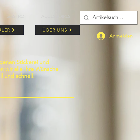
GASTRO
ACCESSOIRES
ÜLER
ÜBER UNS
Anmelden
igenen Stickerei und
len wir alle Ihre Wünsche
ll und schnell!