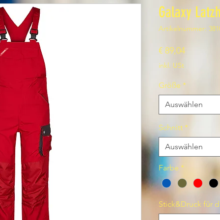
Galaxy Latz
Artikelnummer: 381
Preis
€ 89,04
inkl. USt
Größe
*
Auswählen
Schnitt
*
Auswählen
Farbe
*
Stick&Druck für d