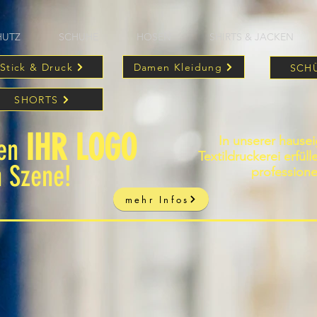
HUTZ
SCHUHE
HOSEN
SHIRTS & JACKEN
Stick & Druck
Damen Kleidung
SCH
SHORTS
IHR LOGO
In unserer hause
zen
Textildruckerei erfül
n Szene!
professione
mehr Infos