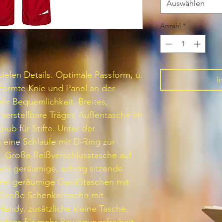
Auswählen
Anzahl
*
vielen Details. Optimale Passform, u.
I
formte Knie und Panel an der
ehr Bequemlichkeit. Breites,
 verstellbare Träger. Außentasche im
hub für Stifte. Unter der
 eine Schlaufe mit D-Ring zur
e. Große Reißverschlusstasche auf
Zwei geräumige, schräg sitzende
wei geräumige Gesäßtaschen mit
. Große Schenkeltasche mit
Handy, zusätzliche kleine Tasche,