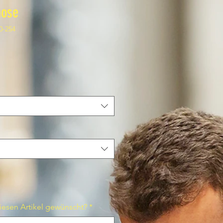
hose
0-254
iesen Artikel gewünscht?
*