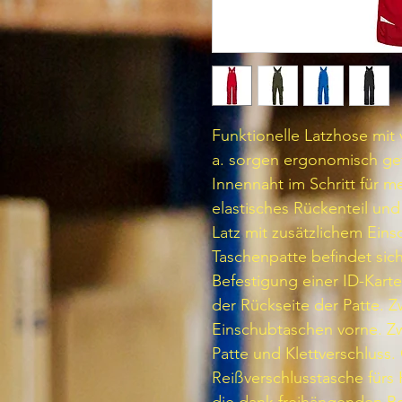
Funktionelle Latzhose mit 
a. sorgen ergonomisch ge
Innennaht im Schritt für m
elastisches Rückenteil und
Latz mit zusätzlichem Einsc
Taschenpatte befindet sich
Befestigung einer ID-Kart
der Rückseite der Patte. 
Einschubtaschen vorne. Z
Patte und Klettverschluss
Reißverschlusstasche fürs 