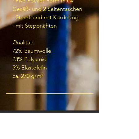
· Five-Pocket-Form mit 4
Gesäß- und 2 Seitentaschen
· Strickbund mit Kordelzug
· mit Steppnähten
Qualität:
72% Baumwolle
23% Polyamid
5% Elastolefin
ca. 270 g/m²
JOIN OUR NEWSLETTER