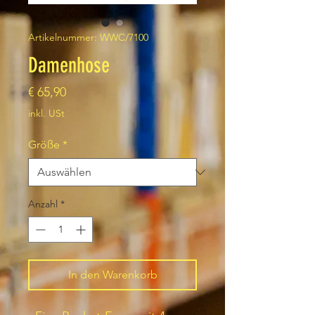
Artikelnummer: WWC/7100
Damenhose
Preis
€ 65,90
inkl. USt
Größe
*
Anzahl
*
In den Warenkorb