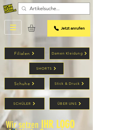
Jetzt anrufen
Filialen
Damen Kleidung
SHORTS
Schuhe
Stick & Druck
SCHÜLER
ÜBER UNS
IHR LOGO
Wir setzen