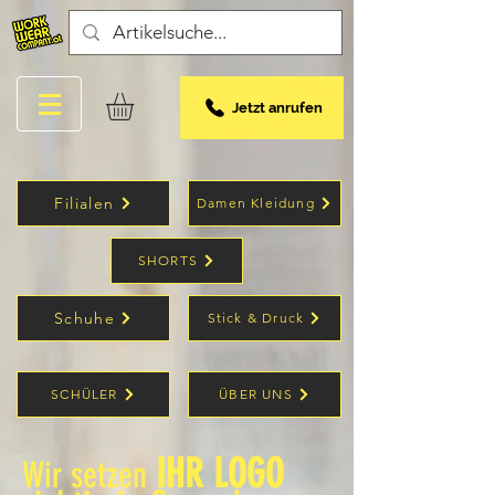
Jetzt anrufen
Filialen
Damen Kleidung
SHORTS
Schuhe
Stick & Druck
SCHÜLER
ÜBER UNS
IHR LOGO
Wir setzen