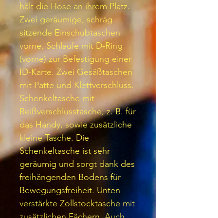
hält die Hose an ihrem Platz.
Zwei geräumige, schräg
sitzende Einschubtaschen
vorne. Schlaufe mit D-Ring
(vorne) zur Befestigung einer
ID-Karte. Zwei Gesäßtaschen
mit Patte und Klettverschluss.
Schenkeltasche mit
Reißverschlusstasche, z. B. für
das Handy, sowie zusätzliche
kleine Tasche. Die
Schenkeltasche ist sehr
geräumig und sorgt dank des
freihängenden Bodens für
Bewegungsfreiheit. Unten
verstärkte Zollstocktasche mit
zusätzlichen Fächern. Auch