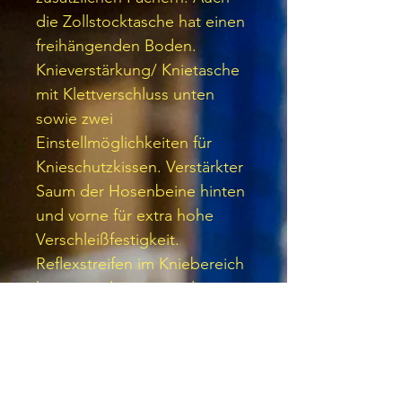
die Zollstocktasche hat einen
freihängenden Boden.
Knieverstärkung/ Knietasche
mit Klettverschluss unten
sowie zwei
Einstellmöglichkeiten für
Knieschutzkissen. Verstärkter
Saum der Hosenbeine hinten
und vorne für extra hohe
Verschleißfestigkeit.
Reflexstreifen im Kniebereich
hinten und unten an den
Hosenbeinen für mehr
Sichtbarkeit. Für
Industriewäsche geeignet.