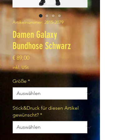
Artikelnummer: 2815-2079
Damen Galaxy
Bundhose Schwarz
Preis
€ 89,00
inkl. USt
Größe
*
Stick&Druck für diesen Artikel
gewünscht?
*