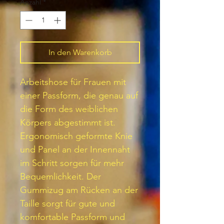
Anzahl
*
In den Warenkorb
Arbeitshose für Frauen mit
einer Passform, die genau auf
die Form des weiblichen
Körpers abgestimmt ist.
Ergonomisch geformte Knie
und Panel an der Innennaht
im Schritt sorgen für mehr
Bequemlichkeit. Der
Gummizug am Rücken an der
Taille sorgt für gute und
komfortable Passform und