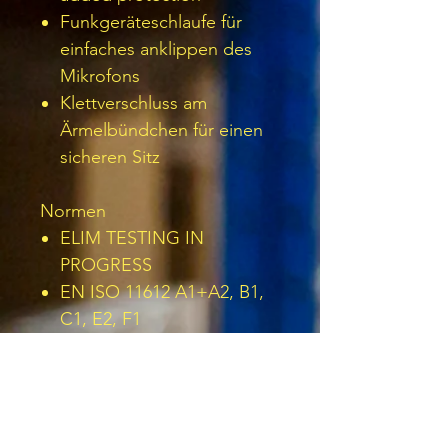
Funkgeräteschlaufe für
einfaches anklippen des
Mikrofons
Klettverschluss am
Ärmelbündchen für einen
sicheren Sitz
Normen
ELIM TESTING IN
PROGRESS
EN ISO 11612 A1+A2, B1,
C1, E2, F1
EN ISO 11611 Class 1
A1+A2
EN 1149 -5
IEC 61482-2 IEC 61482-1-2