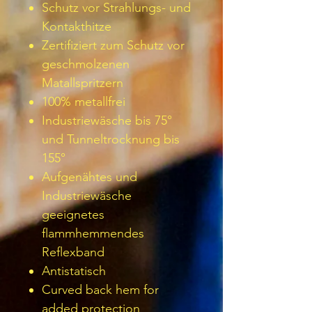
Schutz vor Strahlungs- und
Kontakthitze
Zertifiziert zum Schutz vor
geschmolzenen
Matallspritzern
100% metallfrei
Industriewäsche bis 75°
und Tunneltrocknung bis
155°
Aufgenähtes und
Industriewäsche
geeignetes
flammhemmendes
Reflexband
Antistatisch
Curved back hem for
added protection