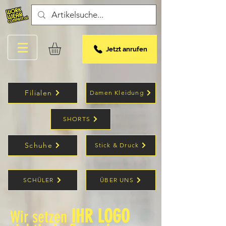
Jetzt anrufen
Filialen
Damen Kleidung
SHORTS
Schuhe
Stick & Druck
SCHÜLER
ÜBER UNS
IHR LOGO
Wir setzen