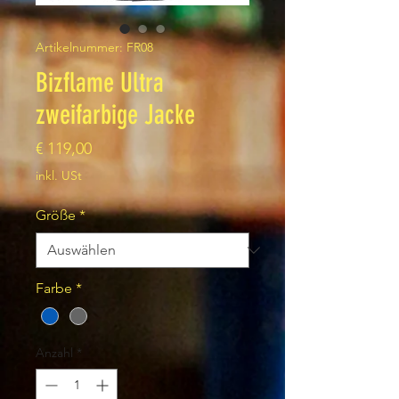
Artikelnummer: FR08
Bizflame Ultra
zweifarbige Jacke
Preis
€ 119,00
inkl. USt
Größe
*
Farbe
*
Anzahl
*