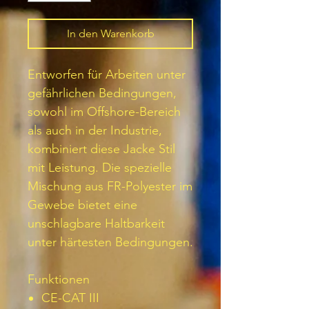
In den Warenkorb
Entworfen für Arbeiten unter
gefährlichen Bedingungen,
sowohl im Offshore-Bereich
als auch in der Industrie,
kombiniert diese Jacke Stil
mit Leistung. Die spezielle
Mischung aus FR-Polyester im
Gewebe bietet eine
unschlagbare Haltbarkeit
unter härtesten Bedingungen.
Funktionen
CE-CAT III