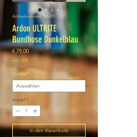
Artikelnummer: H6241
Ardon ULTRITE
Bundhose Dunkelblau
Preis
€ 79,00
inkl. USt
Größe
*
Anzahl
*
In den Warenkorb