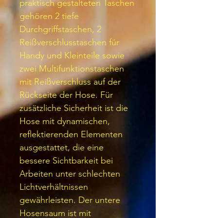
praktisch gestalteten Taschen
gehören 2 tiefe
Durchgriffstaschen, 2
Reißverschlusstaschen für
Handy und Kleinteile sowie
zwei Multifunktionstaschen
mit Reißverschluss auf der
Rückseite der Hose. Für
zusätzliche Sicherheit ist die
Hose mit dynamischen,
reflektierenden Elementen
ausgestattet, die eine
bessere Sichtbarkeit bei
Arbeiten unter schlechten
Lichtverhältnissen
gewährleisten. Der untere
Hosensaum ist mit