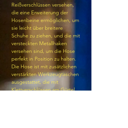
Reißverschlüssen versehen,
die eine Erweiterung der
Hosenbeine ermöglichen, um
sie leicht über breitere
Schuhe zu ziehen, und die mit
versteckten Metallhaken
versehen sind, um die Hose
perfekt in Position zu halten.
Die Hose ist mit zusätzlichen
verstärkten Werkzeugtaschen
ausgestattet, die mit
Klettverschlüssen am Gürtel
befestigt werden können.
·
Außenstoff:
AD
N®TEQTICORE: 65 %