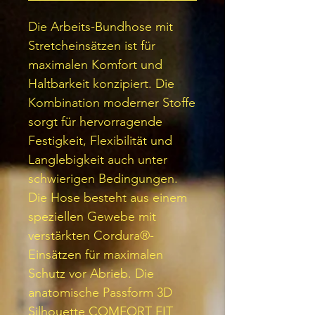
Die Arbeits-Bundhose mit
Stretcheinsätzen ist für
maximalen Komfort und
Haltbarkeit konzipiert. Die
Kombination moderner Stoffe
sorgt für hervorragende
Festigkeit, Flexibilität und
Langlebigkeit auch unter
schwierigen Bedingungen.
Die Hose besteht aus einem
speziellen Gewebe mit
verstärkten Cordura®-
Einsätzen für maximalen
Schutz vor Abrieb. Die
anatomische Passform 3D
Silhouette COMFORT FIT