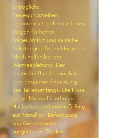
ermöglicht
Bewegungsfreiheit,
ergonomisch geformte Linien
sorgen für hohen
Tragekomfort und seitliche
Belüftungsreißverschlüsse aus
Mesh helfen bei der
Wärmeableitung. Der
elastische Bund ermöglicht
eine bequeme Anpassung
des Taillenumfangs. Die Hose
ist mit Nieten für erhöhte
Haltbarkeit und einem D-Ring
aus Metall zur Befestigung
von Gegenständen
ausgestattet. Zu den