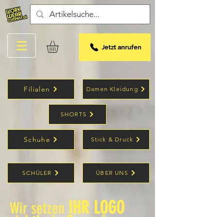
Jetzt anrufen
Filialen
Damen Kleidung
SHORTS
Schuhe
Stick & Druck
SCHÜLER
ÜBER UNS
IHR LOGO
Wir setzen