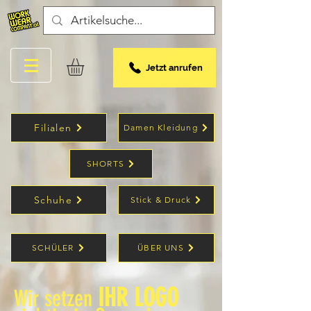
Jetzt anrufen
Filialen
Damen Kleidung
SHORTS
Schuhe
Stick & Druck
SCHÜLER
ÜBER UNS
IHR LOGO
Wir setzen