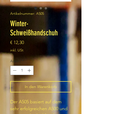
Artikelnummer: A505
Winter-
Schweißhandschuh
Preis
€ 12,30
inkl. USt
Anzahl
*
In den Warenkorb
Der A505 basiert auf dem
sehr erfolgreichen A500 und