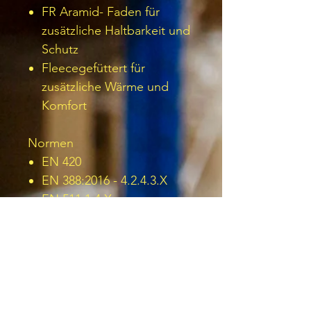
FR Aramid- Faden für
zusätzliche Haltbarkeit und
Schutz
Fleecegefüttert für
zusätzliche Wärme und
Komfort
Normen
EN 420
EN 388:2016 - 4.2.4.3.X
EN 511 1.4.X
EN 12477 Type A