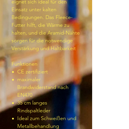
eignet sich ideal für den
Einsatz unter kalten
Bedingungen. Das Fleece-
Futter hilft, die Wärme zu
halten, und die Aramid-Nähte
sorgen für die notwendige
Verstärkung und Haltbarkeit
Funktionen
CE zertifiziert
maximaler
Brandwiderstand nach
EN470
35 cm langes
Rindspaltleder
Ideal zum Schweißen und
Metallbehandlung